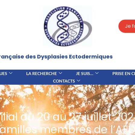
Je f
Française des Dysplasies Ectodermiques
UES
LA RECHERCHE
JE SUIS…
PRISE EN 
CONTACTS
lial du 20 au 27 juillet 202
familles membres de l’AF