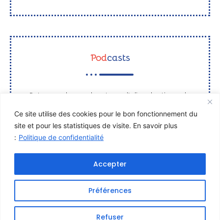
Pod
casts
Retrouvez les podcasts sur l’oligodontie sur le
site de TêteCou.
Ce site utilise des cookies pour le bon fonctionnement du
site et pour les statistiques de visite. En savoir plus
Suivez les podcasts sur l'oligodontie
:
Politique de confidentialité
Accepter
Préférences
Copyright : AFDE – Association Française des Dysplasies
Refuser
Ectodermiques – Tous droits réservés 2025