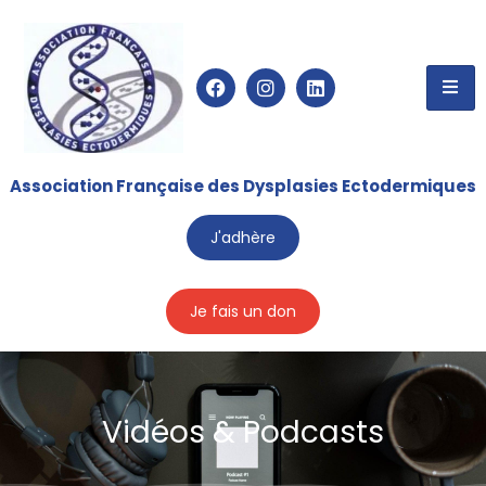
Association Française des Dysplasies Ectodermiques
J'adhère
Je fais un don
Vidéos & Podcasts