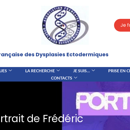
Je f
Française des Dysplasies Ectodermiques
UES
LA RECHERCHE
JE SUIS…
PRISE EN 
CONTACTS
rtrait de Frédéric