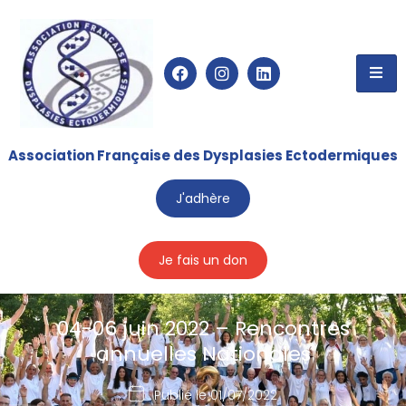
Association Française des Dysplasies Ectodermiques
J'adhère
Je fais un don
04-06 juin 2022 – Rencontres
annuelles Nationales
Publié le
01/07/2022